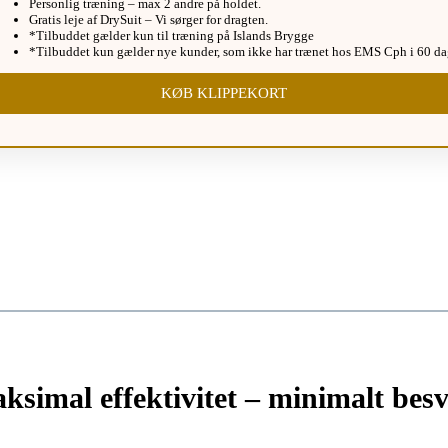
Personlig træning – max 2 andre på holdet.
Gratis leje af DrySuit – Vi sørger for dragten.
*Tilbuddet gælder kun til træning på Islands Brygge
*Tilbuddet kun gælder nye kunder, som ikke har trænet hos EMS Cph i 60 d
KØB KLIPPEKORT
ksimal effektivitet – minimalt bes