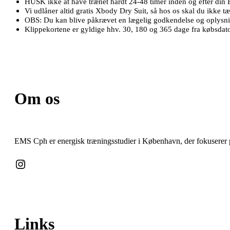
HUSK ikke at have trænet hårdt 24-48 timer inden og efter din
Vi udlåner altid gratis Xbody Dry Suit, så hos os skal du ikke tæ
OBS: Du kan blive påkrævet en lægelig godkendelse og oplysnin
Klippekortene er gyldige hhv. 30, 180 og 365 dage fra købsdat
Om os
EMS Cph er energisk træningsstudier i København, der fokuserer 
Instagram
Links