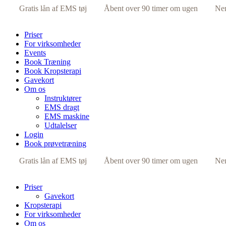
Gratis lån af EMS tøj
Åbent over 90 timer om ugen
Ne
Priser
For virksomheder
Events
Book Træning
Book Kropsterapi
Gavekort
Om os
Instruktører
EMS dragt
EMS maskine
Udtalelser
Login
Book prøvetræning
Gratis lån af EMS tøj
Åbent over 90 timer om ugen
Ne
Priser
Gavekort
Kropsterapi
For virksomheder
Om os