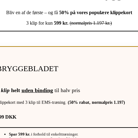
Bliv en af de første – og få
50% på vores populære klippekort
3 klip for kun
599 kr.
(normalpris 1.197 kr.)
BRYGGEBLADET
 klip
helt
uden binding
til halv pris
lippekort med 3 klip til EMS-træning.
(50% rabat, normalpris 1.197)
99 DKK
Spar 599 kr.
i forhold til enkelttræninger.