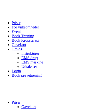
Gratis lån af EMS tøj
Åbent over 90 timer om ugen
Nem booking med egen app
Priser
For virksomheder
Events
Book Træning
Book Kropsterapi
Gavekort
Om os
Instruktører
EMS dragt
EMS maskine
Udtalelser
Login
Book prøvetræning
Gratis lån af EMS tøj
Åbent over 90 timer om ugen
Nem booking med egen app
Priser
Gavekort